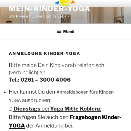
Zum
MEIN-KINDER-YOGA
Inhalt
Stark wie ein Löwe durch's Leben
springen
Menü
ANMELDUNG KINDER-YOGA
Bitte melde Dein Kind vorab telefonisch
(verbindlich) an:
Tel.: 0261 – 3000 4006
Hier kannst Du den
Anmeldebogen fürs Kinder-
ausdrucken:
YOGA
1)
Dienstags
bei
Yoga Mitte Koblenz
Bitte fügen Sie auch den
Fragebogen Kinder-
YOGA
der Anmeldung bei.