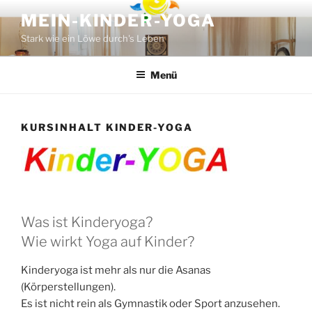
Zum
MEIN-KINDER-YOGA
Inhalt
Stark wie ein Löwe durch's Leben
springen
Menü
KURSINHALT KINDER-YOGA
Was ist Kinderyoga?
Wie wirkt Yoga auf Kinder?
Kinderyoga ist mehr als nur die Asanas
(Körperstellungen).
Es ist nicht rein als Gymnastik oder Sport anzusehen.