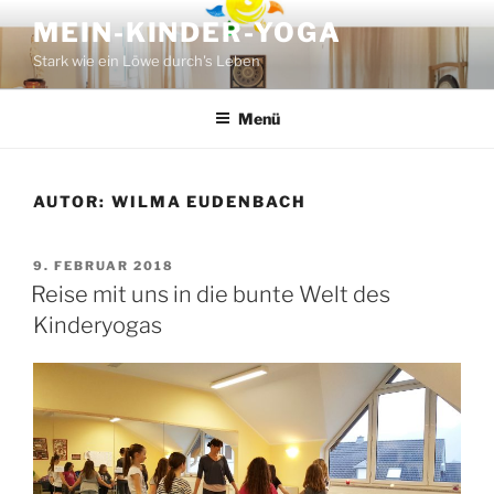
Zum
MEIN-KINDER-YOGA
Inhalt
Stark wie ein Löwe durch's Leben
springen
Menü
AUTOR:
WILMA EUDENBACH
VERÖFFENTLICHT
9. FEBRUAR 2018
AM
Reise mit uns in die bunte Welt des
Kinderyogas